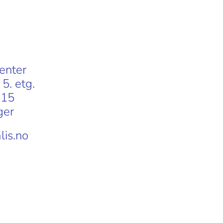
enter
5. etg.
 15
ger
lis.no