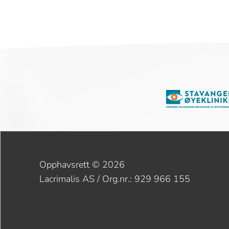
Opphavsrett © 2026
Lacrimalis AS /
Org.nr.: 929 966 155