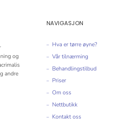
NAVIGASJON
Hva er tørre øyne?
r
dning og
Vår tilnærming
crimalis
Behandlingstilbud
og andre
Priser
Om oss
Nettbutikk
Kontakt oss