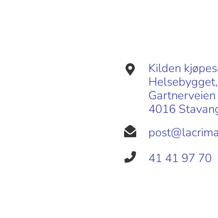
Kilden kjøpes
Helsebygget, 
Gartnerveien
4016 Stavan
post@lacrima
41 41 97 70