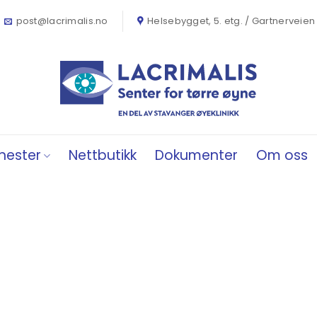
post@lacrimalis.no
Helsebygget, 5. etg. / Gartnerveien
nester
Nettbutikk
Dokumenter
Om oss